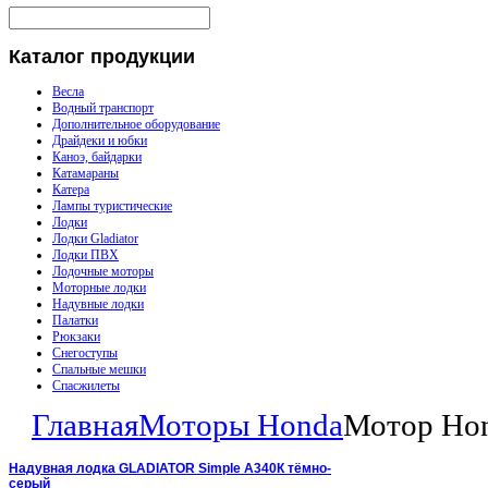
Каталог
продукции
Весла
Водный транспорт
Дополнительное оборудование
Драйдеки и юбки
Каноэ, байдарки
Катамараны
Катера
Лампы туристические
Лодки
Лодки Gladiator
Лодки ПВХ
Лодочные моторы
Моторные лодки
Надувные лодки
Палатки
Рюкзаки
Снегоступы
Спальные мешки
Спасжилеты
Главная
Моторы Honda
Мотор Ho
Надувная лодка GLADIATOR Simple A340К тёмно-
серый