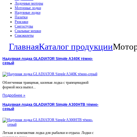
Лодочные моторы
Моторные лодки
Надувные лодки
Палатки
Рюкзаки
Снегоступы
Спальные мешки
Спасжилеты
Главная
Каталог продукции
Мотор
Надувная лодка GLADIATOR Simple A340К тёмно-
серый
Облегченная транцевая, килевая лодка с трапецевидной
формой носа выпол...
Подробнее »
Надувная лодка GLADIATOR Simple A300НТВ тёмно-
серый
Легкая и компактная лодка для рыбалки и отдыха. Лодки с