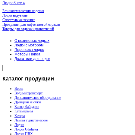
Подробнее »
Резинотехнические изделия
Лодки надувные
Спасательная техника
Продукция для нефтегазовой отрасли
Товары для отдыха и развлечений
О резиновых лодках
Лодки с мотором
Перевозка лодок
Моторы Honda
Двигатели для лодок
Каталог
продукции
Весла
Водный транспорт
Дополнительное оборудование
Драйдеки и юбки
Каноэ, байдарки
Катамараны
Катера
Лампы туристические
Лодки
Лодки Gladiator
Лодки ПВХ