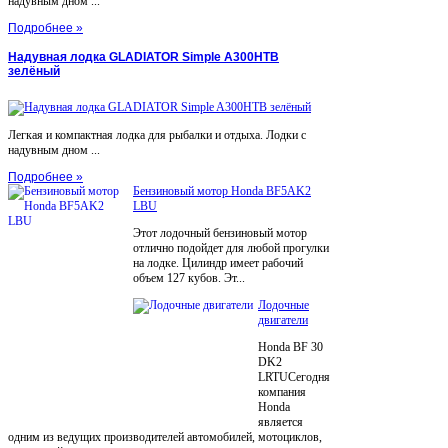
надувным дном ...
Подробнее »
Надувная лодка GLADIATOR Simple A300НТВ
зелёный
Легкая и компактная лодка для рыбалки и отдыха. Лодки с
надувным дном ...
Подробнее »
Бензиновый мотор Honda BF5AK2
LBU
Этот лодочный бензиновый мотор
отлично подойдет для любой прогулки
на лодке. Цилиндр имеет рабочий
объем 127 кубов. Эт...
Лодочные
двигатели
Honda BF 30
DK2
LRTUСегодня
компания
Honda
является
одним из ведущих производителей автомобилей, мотоциклов,