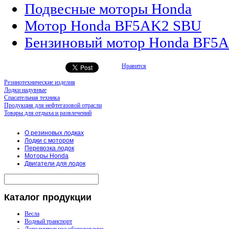
Подвесные моторы Honda
Мотор Honda BF5AK2 SBU
Бензиновый мотор Honda BF5
Нравится
Резинотехнические изделия
Лодки надувные
Спасательная техника
Продукция для нефтегазовой отрасли
Товары для отдыха и развлечений
О резиновых лодках
Лодки с мотором
Перевозка лодок
Моторы Honda
Двигатели для лодок
Каталог
продукции
Весла
Водный транспорт