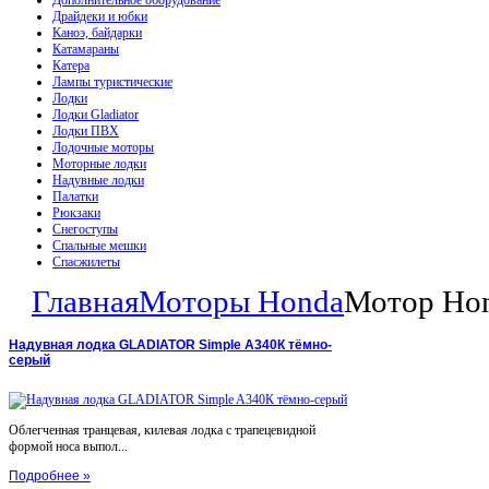
Дополнительное оборудование
Драйдеки и юбки
Каноэ, байдарки
Катамараны
Катера
Лампы туристические
Лодки
Лодки Gladiator
Лодки ПВХ
Лодочные моторы
Моторные лодки
Надувные лодки
Палатки
Рюкзаки
Снегоступы
Спальные мешки
Спасжилеты
Главная
Моторы Honda
Мотор Ho
Надувная лодка GLADIATOR Simple A340К тёмно-
серый
Облегченная транцевая, килевая лодка с трапецевидной
формой носа выпол...
Подробнее »