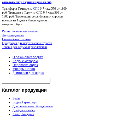
откатать визу в финляндию из спб
Трансфер в Тампере из
СПб
6-7 часа 570 от 1800
руб. Трансфер в Турку из СПб 6-7 часа 590 от
1800 руб. Также пользуется большим спросом
поездка на 1 день в Финляндию на
микроавтобусе.
Резинотехнические изделия
Лодки надувные
Спасательная техника
Продукция для нефтегазовой отрасли
Товары для отдыха и развлечений
О резиновых лодках
Лодки с мотором
Перевозка лодок
Моторы Honda
Двигатели для лодок
Каталог
продукции
Весла
Водный транспорт
Дополнительное оборудование
Драйдеки и юбки
Каноэ, байдарки