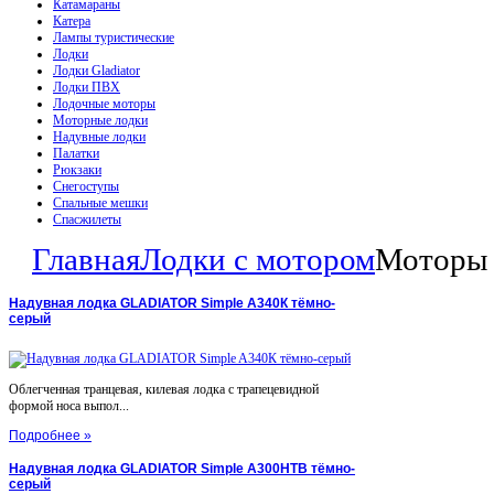
Катамараны
Катера
Лампы туристические
Лодки
Лодки Gladiator
Лодки ПВХ
Лодочные моторы
Моторные лодки
Надувные лодки
Палатки
Рюкзаки
Снегоступы
Спальные мешки
Спасжилеты
Главная
Лодки с мотором
Моторы 
Надувная лодка GLADIATOR Simple A340К тёмно-
серый
Облегченная транцевая, килевая лодка с трапецевидной
формой носа выпол...
Подробнее »
Надувная лодка GLADIATOR Simple A300НТВ тёмно-
серый