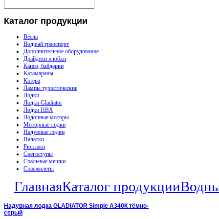
Каталог
продукции
Весла
Водный транспорт
Дополнительное оборудование
Драйдеки и юбки
Каноэ, байдарки
Катамараны
Катера
Лампы туристические
Лодки
Лодки Gladiator
Лодки ПВХ
Лодочные моторы
Моторные лодки
Надувные лодки
Палатки
Рюкзаки
Снегоступы
Спальные мешки
Спасжилеты
Главная
Каталог продукции
Водны
Надувная лодка GLADIATOR Simple A340К тёмно-
серый