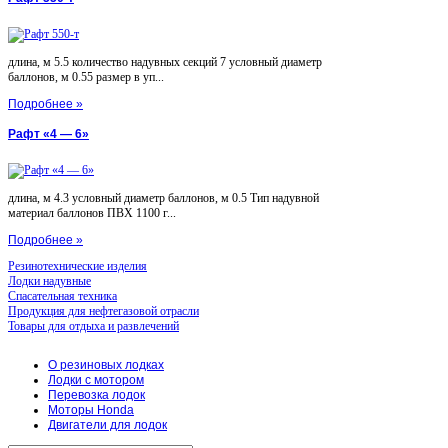
длина, м 5.5 количество надувных секций 7 условный диаметр
баллонов, м 0.55 размер в уп...
Подробнее »
Рафт «4 — 6»
длина, м 4.3 условный диаметр баллонов, м 0.5 Тип надувной
материал баллонов ПВХ 1100 г...
Подробнее »
Резинотехнические изделия
Лодки надувные
Спасательная техника
Продукция для нефтегазовой отрасли
Товары для отдыха и развлечений
О резиновых лодках
Лодки с мотором
Перевозка лодок
Моторы Honda
Двигатели для лодок