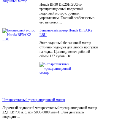
Honda BF30 DK2SHGUЭто
трехцилиндровый подвесной
лодочный мотор с ручным
управлением. Главной особенностью
его является ...
Бензиновый мотор Honda BF5AK2
LBU
Этот лодочный бензиновый мотор
отлично подойдет для любой прогулки
на лодке. Цилиндр имеет рабочий
объем 127 кубов. Эт...
Четырехтактный трехцилиндровый мотор
Лодочный подвесной четырехтактный трехцилиндровый мотор
22,1 КВт/30 л. с. при 5000-6000 мин-1. Этот двигатель
подходит ...