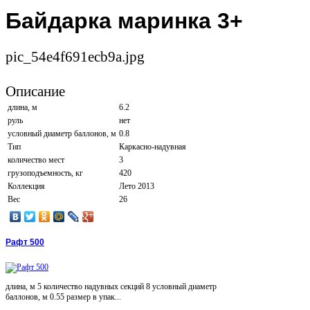
Байдарка маринка 3+
pic_54e4f691ecb9a.jpg
Описание
длина, м
6.2
руль
нет
условный диаметр баллонов, м
0.8
Тип
Каркасно-надувная
количество мест
3
грузоподъемность, кг
420
Коллекция
Лето 2013
Вес
26
Рафт 500
длина, м 5 количество надувных секций 8 условный диаметр
баллонов, м 0.55 размер в упак...