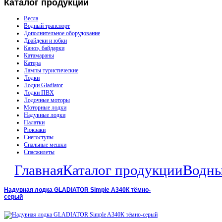
Каталог
продукции
Весла
Водный транспорт
Дополнительное оборудование
Драйдеки и юбки
Каноэ, байдарки
Катамараны
Катера
Лампы туристические
Лодки
Лодки Gladiator
Лодки ПВХ
Лодочные моторы
Моторные лодки
Надувные лодки
Палатки
Рюкзаки
Снегоступы
Спальные мешки
Спасжилеты
Главная
Каталог продукции
Водны
Надувная лодка GLADIATOR Simple A340К тёмно-
серый