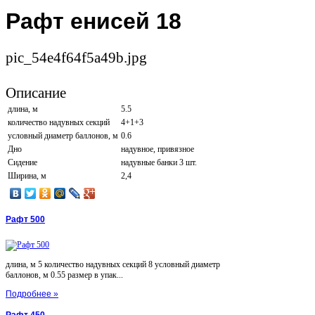
Рафт енисей 18
pic_54e4f64f5a49b.jpg
Описание
длина, м
5.5
количество надувных секций
4+1+3
условный диаметр баллонов, м
0.6
Дно
надувное, привязное
Сидение
надувные банки 3 шт.
Ширина, м
2,4
Рафт 500
длина, м 5 количество надувных секций 8 условный диаметр
баллонов, м 0.55 размер в упак...
Подробнее »