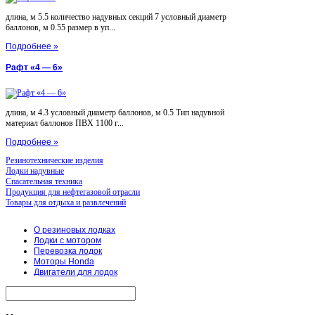
длина, м 5.5 количество надувных секций 7 условный диаметр
баллонов, м 0.55 размер в уп...
Подробнее »
Рафт «4 — 6»
длина, м 4.3 условный диаметр баллонов, м 0.5 Тип надувной
материал баллонов ПВХ 1100 г...
Подробнее »
Резинотехнические изделия
Лодки надувные
Спасательная техника
Продукция для нефтегазовой отрасли
Товары для отдыха и развлечений
О резиновых лодках
Лодки с мотором
Перевозка лодок
Моторы Honda
Двигатели для лодок