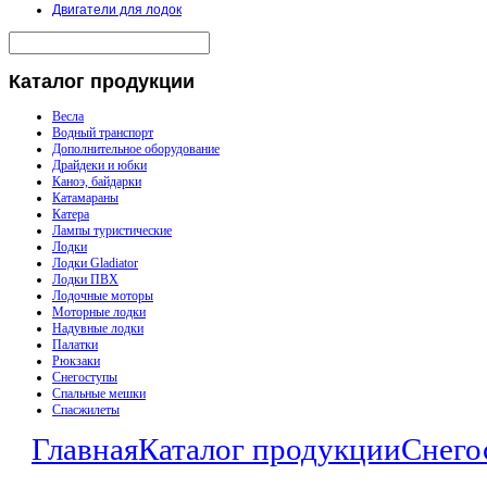
Двигатели для лодок
Каталог
продукции
Весла
Водный транспорт
Дополнительное оборудование
Драйдеки и юбки
Каноэ, байдарки
Катамараны
Катера
Лампы туристические
Лодки
Лодки Gladiator
Лодки ПВХ
Лодочные моторы
Моторные лодки
Надувные лодки
Палатки
Рюкзаки
Снегоступы
Спальные мешки
Спасжилеты
Главная
Каталог продукции
Снего