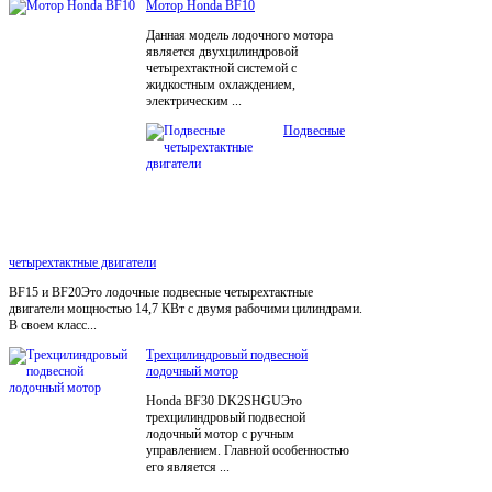
Мотор Honda BF10
Данная модель лодочного мотора
является двухцилиндровой
четырехтактной системой с
жидкостным охлаждением,
электрическим ...
Подвесные
четырехтактные двигатели
BF15 и BF20Это лодочные подвесные четырехтактные
двигатели мощностью 14,7 КВт с двумя рабочими цилиндрами.
В своем класс...
Трехцилиндровый подвесной
лодочный мотор
Honda BF30 DK2SHGUЭто
трехцилиндровый подвесной
лодочный мотор с ручным
управлением. Главной особенностью
его является ...