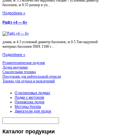
длина, м 5.5 количество надувных секций 7 условный диаметр
баллонов, м 0.55 размер в уп...
Подробнее »
Рафт «4 — 6»
длина, м 4.3 условный диаметр баллонов, м 0.5 Тип надувной
материал баллонов ПВХ 1100 г...
Подробнее »
Резинотехнические изделия
Лодки надувные
Спасательная техника
Продукция для нефтегазовой отрасли
Товары для отдыха и развлечений
О резиновых лодках
Лодки с мотором
Перевозка лодок
Моторы Honda
Двигатели для лодок
Каталог
продукции