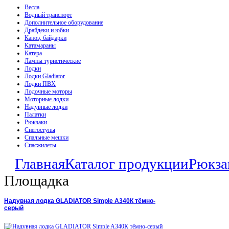
Весла
Водный транспорт
Дополнительное оборудование
Драйдеки и юбки
Каноэ, байдарки
Катамараны
Катера
Лампы туристические
Лодки
Лодки Gladiator
Лодки ПВХ
Лодочные моторы
Моторные лодки
Надувные лодки
Палатки
Рюкзаки
Снегоступы
Спальные мешки
Спасжилеты
Главная
Каталог продукции
Рюкза
Площадка
Надувная лодка GLADIATOR Simple A340К тёмно-
серый