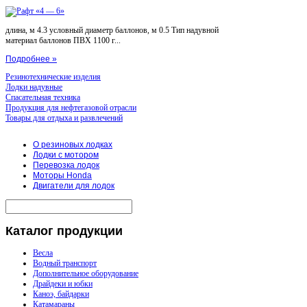
длина, м 4.3 условный диаметр баллонов, м 0.5 Тип надувной
материал баллонов ПВХ 1100 г...
Подробнее »
Резинотехнические изделия
Лодки надувные
Спасательная техника
Продукция для нефтегазовой отрасли
Товары для отдыха и развлечений
О резиновых лодках
Лодки с мотором
Перевозка лодок
Моторы Honda
Двигатели для лодок
Каталог
продукции
Весла
Водный транспорт
Дополнительное оборудование
Драйдеки и юбки
Каноэ, байдарки
Катамараны