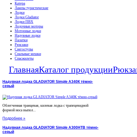
Катера
Лампы туристические
Лодки
Лодки Gladiator
Лодки ПВХ
Лодочные моторы
Моторные лодки
Надувные лодки
Палатки
Рюкзаки
Снегоступы
Спальные мешки
Спасжилеты
Главная
Каталог продукции
Рюкза
Надувная лодка GLADIATOR Simple A340К тёмно-
серый
Облегченная транцевая, килевая лодка с трапецевидной
формой носа выпол...
Подробнее »
Надувная лодка GLADIATOR Simple A300НТВ тёмно-
серый