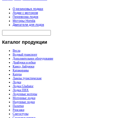
О резиновых лодках
Лодки с мотором
Перевозка лодок
Моторы Honda
Двигатели для лодок
Каталог
продукции
Весла
Водный транспорт
Дополнительное оборудование
Драйдеки и юбки
Каноэ, байдарки
Катамараны
Катера
Лампы туристические
Лодки
Лодки Gladiator
Лодки ПВХ
Лодочные моторы
Моторные лодки
Надувные лодки
Палатки
Рюкзаки
Снегоступы
Спальные мешки