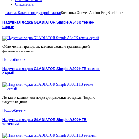
Спасжилеты
Главная
Каталог продукции
Палатки
Колышки Outwell Anchor Peg Steel 4 pcs.
Надувная лодка GLADIATOR Simple A340К тёмно-
серый
Облегченная транцевая, килевая лодка с трапецевидной
формой носа выпол...
Подробнее »
Надувная лодка GLADIATOR Simple A300НТВ тёмно-
серый
Легкая и компактная лодка для рыбалки и отдыха. Лодки с
надувным дном ...
Подробнее »
Надувная лодка GLADIATOR Simple A300НТВ
зелёный