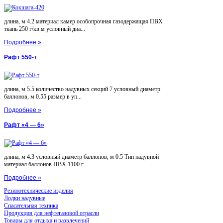
длина, м 4.2 материал камер особопрочная газодержащая ПВХ
ткань 250 г/кв.м условный диа...
Подробнее »
Рафт 550-т
длина, м 5.5 количество надувных секций 7 условный диаметр
баллонов, м 0.55 размер в уп...
Подробнее »
Рафт «4 — 6»
длина, м 4.3 условный диаметр баллонов, м 0.5 Тип надувной
материал баллонов ПВХ 1100 г...
Подробнее »
Резинотехнические изделия
Лодки надувные
Спасательная техника
Продукция для нефтегазовой отрасли
Товары для отдыха и развлечений