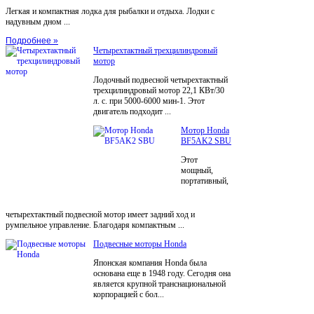
Легкая и компактная лодка для рыбалки и отдыха. Лодки с
надувным дном ...
Подробнее »
Четырехтактный трехцилиндровый
мотор
Лодочный подвесной четырехтактный
трехцилиндровый мотор 22,1 КВт/30
л. с. при 5000-6000 мин-1. Этот
двигатель подходит ...
Мотор Honda
BF5AK2 SBU
Этот
мощный,
портативный,
четырехтактный подвесной мотор имеет задний ход и
румпельное управление. Благодаря компактным ...
Подвесные моторы Honda
Японская компания Honda была
основана еще в 1948 году. Сегодня она
является крупной транснациональной
корпорацией с бол...