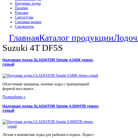
Надувные лодки
Палатки
Рюкзаки
Снегоступы
Спальные мешки
Спасжилеты
Главная
Каталог продукции
Лодоч
Suzuki 4T DF5S
Надувная лодка GLADIATOR Simple A340К тёмно-
серый
Облегченная транцевая, килевая лодка с трапецевидной
формой носа выпол...
Подробнее »
Надувная лодка GLADIATOR Simple A300НТВ тёмно-
серый
Легкая и компактная лодка для рыбалки и отдыха. Лодки с