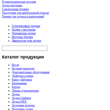
Резинотехнические изделия
Лодки надувные
Спасательная техника
Продукция для нефтегазовой отрасли
Товары для отдыха и развлечений
О резиновых лодках
Лодки с мотором
Перевозка лодок
Моторы Honda
Двигатели для лодок
Каталог
продукции
Весла
Водный транспорт
Дополнительное оборудование
Драйдеки и юбки
Каноэ, байдарки
Катамараны
Катера
Лампы туристические
Лодки
Лодки Gladiator
Лодки ПВХ
Лодочные моторы
Моторные лодки