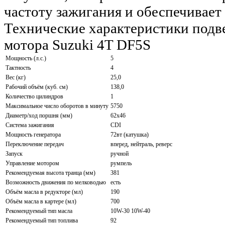
частоту зажигания и обеспечивает
Технические характеристики подв
мотора Suzuki 4T DF5S
Мощность (л.с.)
5
Тактность
4
Вес (кг)
25,0
Рабочий объём (куб. см)
138,0
Количество цилиндров
1
Максимальное число оборотов в минуту
5750
Диаметр/ход поршня (мм)
62x46
Система зажигания
CDI
Мощность генератора
72вт (катушка)
Переключение передач
вперед, нейтраль, реверс
Запуск
ручной
Управление мотором
румпель
Рекомендуемая высота транца (мм)
381
Возможность движения по мелководью
есть
Объём масла в редукторе (мл)
190
Объём масла в картере (мл)
700
Рекомендуемый тип масла
10W-30 10W-40
Рекомендуемый тип топлива
92