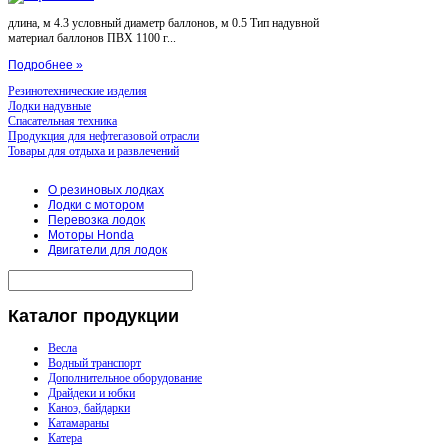
длина, м 4.3 условный диаметр баллонов, м 0.5 Тип надувной
материал баллонов ПВХ 1100 г...
Подробнее »
Резинотехнические изделия
Лодки надувные
Спасательная техника
Продукция для нефтегазовой отрасли
Товары для отдыха и развлечений
О резиновых лодках
Лодки с мотором
Перевозка лодок
Моторы Honda
Двигатели для лодок
Каталог
продукции
Весла
Водный транспорт
Дополнительное оборудование
Драйдеки и юбки
Каноэ, байдарки
Катамараны
Катера