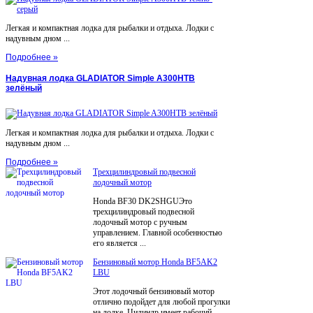
Легкая и компактная лодка для рыбалки и отдыха. Лодки с
надувным дном ...
Подробнее »
Надувная лодка GLADIATOR Simple A300НТВ
зелёный
Легкая и компактная лодка для рыбалки и отдыха. Лодки с
надувным дном ...
Подробнее »
Трехцилиндровый подвесной
лодочный мотор
Honda BF30 DK2SHGUЭто
трехцилиндровый подвесной
лодочный мотор с ручным
управлением. Главной особенностью
его является ...
Бензиновый мотор Honda BF5AK2
LBU
Этот лодочный бензиновый мотор
отлично подойдет для любой прогулки
на лодке. Цилиндр имеет рабочий