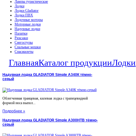
Лампы туристические
Лодки
Лодки Gladiator
Лодки ПВХ
Лодочные моторы
Моторные лодки
Надувные лодки
Палатки
Рюкзаки
Снегоступы
Спальные мешки
Спасжилеты
Главная
Каталог продукции
Лодки
Надувная лодка GLADIATOR Simple A340К тёмно-
серый
Облегченная транцевая, килевая лодка с трапецевидной
формой носа выпол...
Подробнее »
Надувная лодка GLADIATOR Simple A300НТВ тёмно-
серый