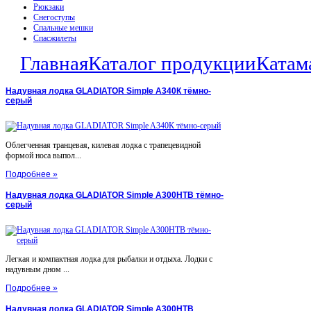
Рюкзаки
Снегоступы
Спальные мешки
Спасжилеты
Главная
Каталог продукции
Катам
Надувная лодка GLADIATOR Simple A340К тёмно-
серый
Облегченная транцевая, килевая лодка с трапецевидной
формой носа выпол...
Подробнее »
Надувная лодка GLADIATOR Simple A300НТВ тёмно-
серый
Легкая и компактная лодка для рыбалки и отдыха. Лодки с
надувным дном ...
Подробнее »
Надувная лодка GLADIATOR Simple A300НТВ