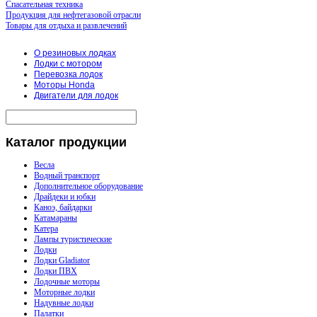
Спасательная техника
Продукция для нефтегазовой отрасли
Товары для отдыха и развлечений
О резиновых лодках
Лодки с мотором
Перевозка лодок
Моторы Honda
Двигатели для лодок
Каталог
продукции
Весла
Водный транспорт
Дополнительное оборудование
Драйдеки и юбки
Каноэ, байдарки
Катамараны
Катера
Лампы туристические
Лодки
Лодки Gladiator
Лодки ПВХ
Лодочные моторы
Моторные лодки
Надувные лодки
Палатки