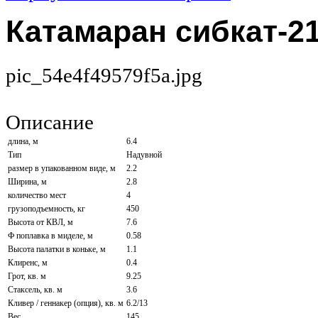
Катамаран сибкат-2
pic_54e4f49579f5a.jpg
Описание
длина, м
6.4
Тип
Надувной
размер в упакованном виде, м
2.2
Ширина, м
2.8
количество мест
4
грузоподъемность, кг
450
Высота от КВЛ, м
7.6
Ф поплавка в миделе, м
0.58
Высота палатки в коньке, м
1.1
Клиренс, м
0.4
Грот, кв. м
9.25
Стаксель, кв. м
3.6
Кливер / геннакер (опция), кв. м
6.2/13
Вес
145