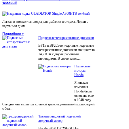
зелёный
Легкая и компактная лодка для рыбалки и отдыха. Лодки с
надувным дном ...
Подробнее »
Подвесные четырехтактные двигатели
BF15 и BF20Это лодочные подвесные
четырехтактные двигатели мощностью
14,7 КВт с двумя рабочими
цилиндрами. В своем класс...
Подвесные
моторы
Honda
Японская
компания
Honda была
основана еще
в 1948 году.
Сегодня она является крупной транснациональной корпорацией
с бол...
Трехцилиндровый подвесной
лодочный мотор
Honda BF30 DK2SHGUЭто