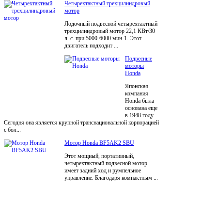
Четырехтактный трехцилиндровый
мотор
Лодочный подвесной четырехтактный
трехцилиндровый мотор 22,1 КВт/30
л. с. при 5000-6000 мин-1. Этот
двигатель подходит ...
Подвесные
моторы
Honda
Японская
компания
Honda была
основана еще
в 1948 году.
Сегодня она является крупной транснациональной корпорацией
с бол...
Мотор Honda BF5AK2 SBU
Этот мощный, портативный,
четырехтактный подвесной мотор
имеет задний ход и румпельное
управление. Благодаря компактным ...