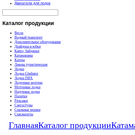
Двигатели для лодок
Каталог
продукции
Весла
Водный транспорт
Дополнительное оборудование
Драйдеки и юбки
Каноэ, байдарки
Катамараны
Катера
Лампы туристические
Лодки
Лодки Gladiator
Лодки ПВХ
Лодочные моторы
Моторные лодки
Надувные лодки
Палатки
Рюкзаки
Снегоступы
Спальные мешки
Спасжилеты
Главная
Каталог продукции
Катам