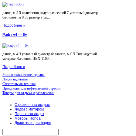
длина, м 5.5 количество надувных секций 7 условный диаметр
баллонов, м 0.55 размер в уп...
Подробнее »
Рафт «4 — 6»
длина, м 4.3 условный диаметр баллонов, м 0.5 Тип надувной
материал баллонов ПВХ 1100 г...
Подробнее »
Резинотехнические изделия
Лодки надувные
Спасательная техника
Продукция для нефтегазовой отрасли
Товары для отдыха и развлечений
О резиновых лодках
Лодки с мотором
Перевозка лодок
Моторы Honda
Двигатели для лодок