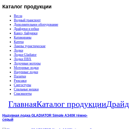
Каталог
продукции
Весла
Водный транспорт
Дополнительное оборудование
Драйдеки и юбки
Каноэ, байдарки
Катамараны
Катера
Лампы туристические
Лодки
Лодки Gladiator
Лодки ПВХ
Лодочные моторы
Моторные лодки
Надувные лодки
Палатки
Рюкзаки
Снегоступы
Спальные мешки
Спасжилеты
Главная
Каталог продукции
Драйд
Надувная лодка GLADIATOR Simple A340К тёмно-
серый