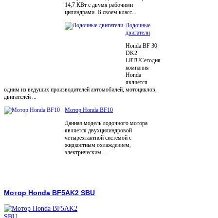
14,7 КВт с двумя рабочими
цилиндрами. В своем класс...
Лодочные
двигатели
Honda BF 30
DK2
LRTUСегодня
компания
Honda
является
одним из ведущих производителей автомобилей, мотоциклов,
двигателей ...
Мотор Honda BF10
Данная модель лодочного мотора
является двухцилиндровой
четырехтактной системой с
жидкостным охлаждением,
электрическим ...
Мотор Honda BF5AK2 SBU