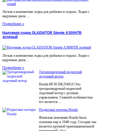
Легкая и компактная лодка для рыбалки и отдыха. Лодки с
надувным дном ...
Подробнее »
Надувная лодка GLADIATOR Simple A300НТВ
зелёный
Легкая и компактная лодка для рыбалки и отдыха. Лодки с
надувным дном ...
Подробнее »
Трехцилиндровый подвесной
лодочный мотор
Honda BF30 DK2SHGUЭто
трехцилиндровый подвесной
лодочный мотор с ручным
управлением. Главной особенностью
его является ...
Подвесные моторы Honda
Японская компания Honda была
основана еще в 1948 году. Сегодня она
является крупной транснациональной
корпорацией с бол...