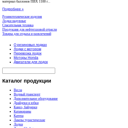
материал баллонов ПВХ 1100 г...
Подробнее »
Резинотехнические изделия
Лодки надувные
Спасательная техника
Продукция для нефтегазовой отрасли
Товары для отдыха и развлечений
О резиновых лодках
Лодки с мотором
Перевозка лодок
Моторы Honda
Двигатели для лодок
Каталог
продукции
Весла
Водный транспорт
Дополнительное оборудование
Драйдеки и юбки
Каноэ, байдарки
Катамараны
Катера
Лампы туристические
Лодки