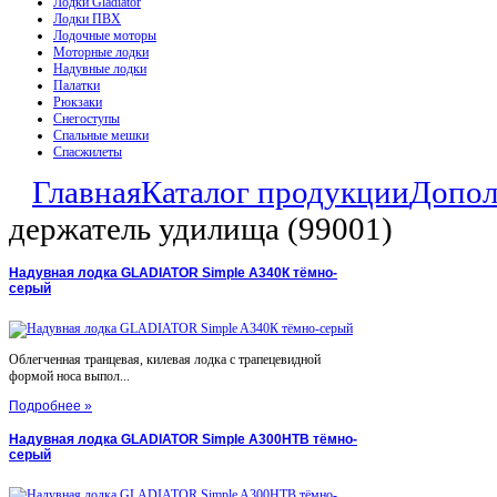
Лодки Gladiator
Лодки ПВХ
Лодочные моторы
Моторные лодки
Надувные лодки
Палатки
Рюкзаки
Снегоступы
Спальные мешки
Спасжилеты
Главная
Каталог продукции
Допол
держатель удилища (99001)
Надувная лодка GLADIATOR Simple A340К тёмно-
серый
Облегченная транцевая, килевая лодка с трапецевидной
формой носа выпол...
Подробнее »
Надувная лодка GLADIATOR Simple A300НТВ тёмно-
серый