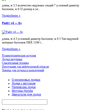
длина, м 5.5 количество надувных секций 7 условный диаметр
баллонов, м 0.55 размер в уп...
Подробнее »
Рафт «4 — 6»
длина, м 4.3 условный диаметр баллонов, м 0.5 Тип надувной
материал баллонов ПВХ 1100 г...
Подробнее »
Резинотехнические изделия
Лодки надувные
Спасательная техника
Продукция для нефтегазовой отрасли
Товары для отдыха и развлечений
О резиновых лодках
Лодки с мотором
Перевозка лодок
Моторы Honda
Двигатели для лодок