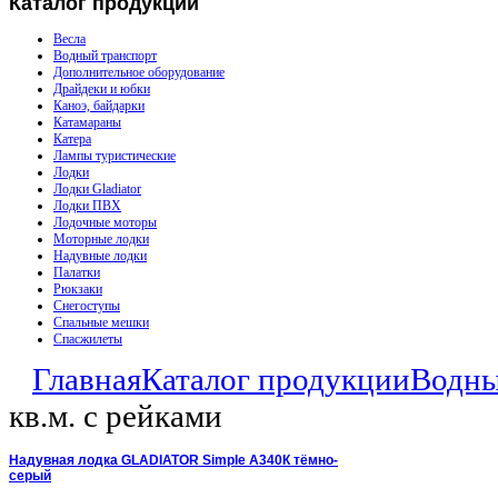
Каталог
продукции
Весла
Водный транспорт
Дополнительное оборудование
Драйдеки и юбки
Каноэ, байдарки
Катамараны
Катера
Лампы туристические
Лодки
Лодки Gladiator
Лодки ПВХ
Лодочные моторы
Моторные лодки
Надувные лодки
Палатки
Рюкзаки
Снегоступы
Спальные мешки
Спасжилеты
Главная
Каталог продукции
Водны
кв.м. с рейками
Надувная лодка GLADIATOR Simple A340К тёмно-
серый