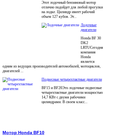
Этот лодочный бензиновый мотор
отлично подойдет для любой прогулки
на лодке. Цилиндр имеет рабочий
объем 127 кубов. Эт...
Лодочные
двигатели
Honda BF 30
DK2
LRTUСегодня
компания
Honda
является
одним из ведущих производителей автомобилей, мотоциклов,
двигателей ...
Подвесные четырехтактные двигатели
BF15 и BF20Это лодочные подвесные
четырехтактные двигатели мощностью
14,7 КВт с двумя рабочими
цилиндрами. В своем класс...
Мотор Honda BF10