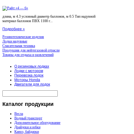
длина, м 4.3 условный диаметр баллонов, м 0.5 Тип надувной
материал баллонов ПВХ 1100 г...
Подробнее »
Резинотехнические изделия
Лодки надувные
Спасательная техника
Продукция для нефтегазовой отрасли
Товары для отдыха и развлечений
О резиновых лодках
Лодки с мотором
Перевозка лодок
Моторы Honda
Двигатели для лодок
Каталог
продукции
Весла
Водный транспорт
Дополнительное оборудование
Драйдеки и юбки
Каноэ, байдарки