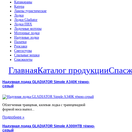
Катамараны
Катера
Лампы туристические
Лодки
Лодки Gladiator
Лодки ПВХ
Лодочные моторы
Моторные лодки
Надувные лодки
Палатки
Рюкзаки
Снегоступы
Спальные мешки
Спасжилеты
Главная
Каталог продукции
Спасж
Надувная лодка GLADIATOR Simple A340К тёмно-
серый
Облегченная транцевая, килевая лодка с трапецевидной
формой носа выпол...
Подробнее »
Надувная лодка GLADIATOR Simple A300НТВ тёмно-
серый