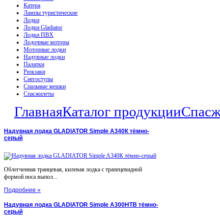
Катера
Лампы туристические
Лодки
Лодки Gladiator
Лодки ПВХ
Лодочные моторы
Моторные лодки
Надувные лодки
Палатки
Рюкзаки
Снегоступы
Спальные мешки
Спасжилеты
Главная
Каталог продукции
Спасж
Надувная лодка GLADIATOR Simple A340К тёмно-
серый
Облегченная транцевая, килевая лодка с трапецевидной
формой носа выпол...
Подробнее »
Надувная лодка GLADIATOR Simple A300НТВ тёмно-
серый