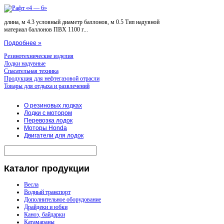
длина, м 4.3 условный диаметр баллонов, м 0.5 Тип надувной
материал баллонов ПВХ 1100 г...
Подробнее »
Резинотехнические изделия
Лодки надувные
Спасательная техника
Продукция для нефтегазовой отрасли
Товары для отдыха и развлечений
О резиновых лодках
Лодки с мотором
Перевозка лодок
Моторы Honda
Двигатели для лодок
Каталог
продукции
Весла
Водный транспорт
Дополнительное оборудование
Драйдеки и юбки
Каноэ, байдарки
Катамараны