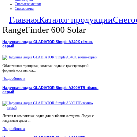
Спальные мешки
Спасжилеты
Главная
Каталог продукции
Снего
RangeFinder 600 Solar
Надувная лодка GLADIATOR Simple A340К тёмно-
серый
Облегченная транцевая, килевая лодка с трапецевидной
формой носа выпол...
Подробнее »
Надувная лодка GLADIATOR Simple A300НТВ тёмно-
серый
Легкая и компактная лодка для рыбалки и отдыха. Лодки с
надувным дном ...
Подробнее »