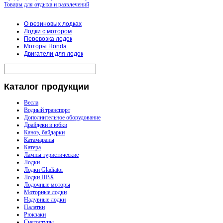
Товары для отдыха и развлечений
О резиновых лодках
Лодки с мотором
Перевозка лодок
Моторы Honda
Двигатели для лодок
Каталог
продукции
Весла
Водный транспорт
Дополнительное оборудование
Драйдеки и юбки
Каноэ, байдарки
Катамараны
Катера
Лампы туристические
Лодки
Лодки Gladiator
Лодки ПВХ
Лодочные моторы
Моторные лодки
Надувные лодки
Палатки
Рюкзаки
Снегоступы