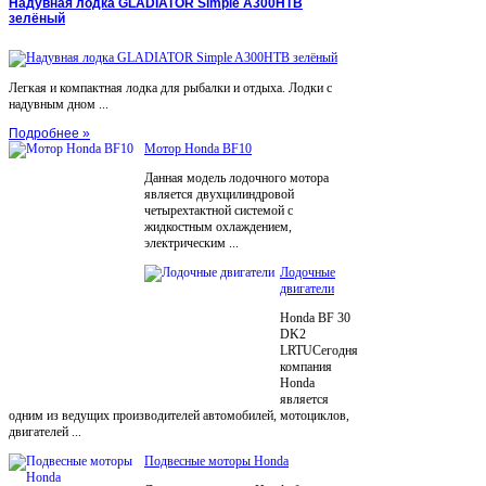
Надувная лодка GLADIATOR Simple A300НТВ
зелёный
Легкая и компактная лодка для рыбалки и отдыха. Лодки с
надувным дном ...
Подробнее »
Мотор Honda BF10
Данная модель лодочного мотора
является двухцилиндровой
четырехтактной системой с
жидкостным охлаждением,
электрическим ...
Лодочные
двигатели
Honda BF 30
DK2
LRTUСегодня
компания
Honda
является
одним из ведущих производителей автомобилей, мотоциклов,
двигателей ...
Подвесные моторы Honda