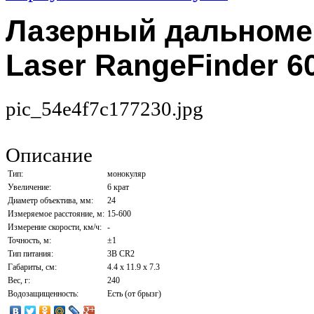
Лазерный дальномер
Laser RangeFinder 60
pic_54e4f7c177230.jpg
Описание
Тип:
монокуляр
Увеличение:
6 крат
Диаметр объектива, мм:
24
Измеряемое расстояние, м:
15-600
Измерение скорости, км/ч:
-
Точность, м:
±1
Тип питания:
3В CR2
Габариты, см:
4.4 x 11.9 x 7.3
Вес, г:
240
Водозащищенность:
Есть (от брызг)