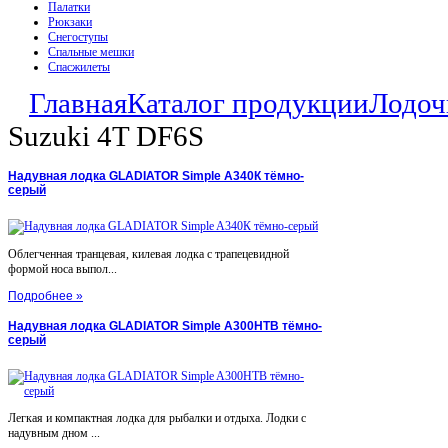
Палатки
Рюкзаки
Снегоступы
Спальные мешки
Спасжилеты
Главная
Каталог продукции
Лодоч
Suzuki 4T DF6S
Надувная лодка GLADIATOR Simple A340К тёмно-
серый
Облегченная транцевая, килевая лодка с трапецевидной
формой носа выпол...
Подробнее »
Надувная лодка GLADIATOR Simple A300НТВ тёмно-
серый
Легкая и компактная лодка для рыбалки и отдыха. Лодки с
надувным дном ...