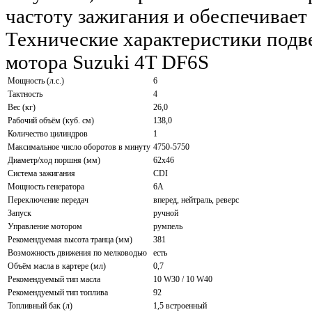
частоту зажигания и обеспечивает
Технические характеристики подв
мотора Suzuki 4T DF6S
Мощность (л.с.)
6
Тактность
4
Вес (кг)
26,0
Рабочий объём (куб. см)
138,0
Количество цилиндров
1
Максимальное число оборотов в минуту
4750-5750
Диаметр/ход поршня (мм)
62х46
Система зажигания
CDI
Мощность генератора
6А
Переключение передач
вперед, нейтраль, реверс
Запуск
ручной
Управление мотором
румпель
Рекомендуемая высота транца (мм)
381
Возможность движения по мелководью
есть
Объём масла в картере (мл)
0,7
Рекомендуемый тип масла
10 W30 / 10 W40
Рекомендуемый тип топлива
92
Топливный бак (л)
1,5 встроенный