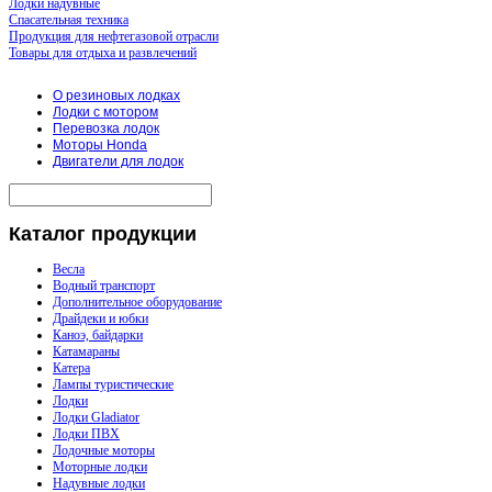
Лодки надувные
Спасательная техника
Продукция для нефтегазовой отрасли
Товары для отдыха и развлечений
О резиновых лодках
Лодки с мотором
Перевозка лодок
Моторы Honda
Двигатели для лодок
Каталог
продукции
Весла
Водный транспорт
Дополнительное оборудование
Драйдеки и юбки
Каноэ, байдарки
Катамараны
Катера
Лампы туристические
Лодки
Лодки Gladiator
Лодки ПВХ
Лодочные моторы
Моторные лодки
Надувные лодки