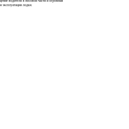
щение водителя в носовой части и огромная
и эксплуатации лодки.