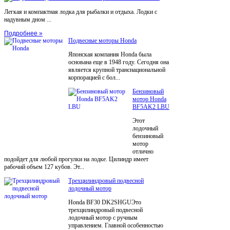
Легкая и компактная лодка для рыбалки и отдыха. Лодки с
надувным дном ...
Подробнее »
Подвесные моторы Honda
Японская компания Honda была
основана еще в 1948 году. Сегодня она
является крупной транснациональной
корпорацией с бол...
Бензиновый
мотор Honda
BF5AK2 LBU
Этот
лодочный
бензиновый
мотор
отлично
подойдет для любой прогулки на лодке. Цилиндр имеет
рабочий объем 127 кубов. Эт...
Трехцилиндровый подвесной
лодочный мотор
Honda BF30 DK2SHGUЭто
трехцилиндровый подвесной
лодочный мотор с ручным
управлением. Главной особенностью