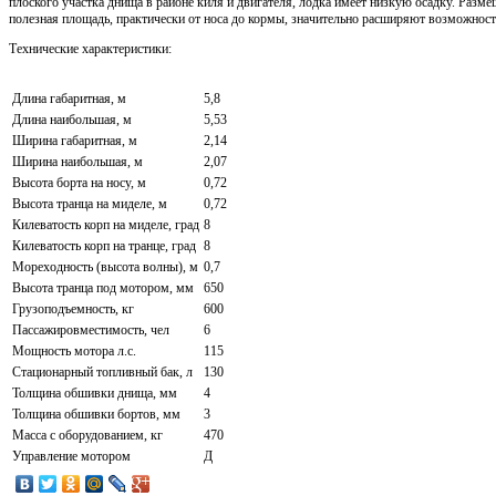
плоского участка днища в районе киля и двигателя, лодка имеет низкую осадку. Разме
полезная площадь, практически от носа до кормы, значительно расширяют возможност
Технические характеристики:
Длина габаритная, м
5,8
Длина наибольшая, м
5,53
Ширина габаритная, м
2,14
Ширина наибольшая, м
2,07
Высота борта на носу, м
0,72
Высота транца на миделе, м
0,72
Килеватость корп на миделе, град
8
Килеватость корп на транце, град
8
Мореходность (высота волны), м
0,7
Высота транца под мотором, мм
650
Грузоподъемность, кг
600
Пассажировместимость, чел
6
Мощность мотора л.с.
115
Стационарный топливный бак, л
130
Толщина обшивки днища, мм
4
Толщина обшивки бортов, мм
3
Масса с оборудованием, кг
470
Управление мотором
Д