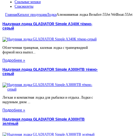
Спальные мешки
Спасжилеты
Главная
Каталог продукции
Лодки
Алюминиевая лодка Вельбот-55Jet Wellboat-55Jet
Надувная лодка GLADIATOR Simple A340К тёмно-
серый
Облегченная транцевая, килевая лодка с трапецевидной
формой носа выпол...
Подробнее »
Надувная лодка GLADIATOR Simple A300НТВ тёмно-
серый
Легкая и компактная лодка для рыбалки и отдыха. Лодки с
надувным дном ...
Подробнее »
Надувная лодка GLADIATOR Simple A300НТВ
зелёный