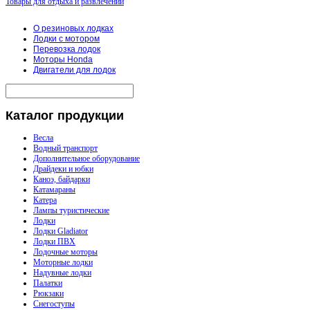
Товары для отдыха и развлечений
О резиновых лодках
Лодки с мотором
Перевозка лодок
Моторы Honda
Двигатели для лодок
Каталог
продукции
Весла
Водный транспорт
Дополнительное оборудование
Драйдеки и юбки
Каноэ, байдарки
Катамараны
Катера
Лампы туристические
Лодки
Лодки Gladiator
Лодки ПВХ
Лодочные моторы
Моторные лодки
Надувные лодки
Палатки
Рюкзаки
Снегоступы