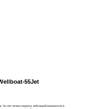
ellboat-55Jet
 За счет легкого корпуса, небольшой килеватости и