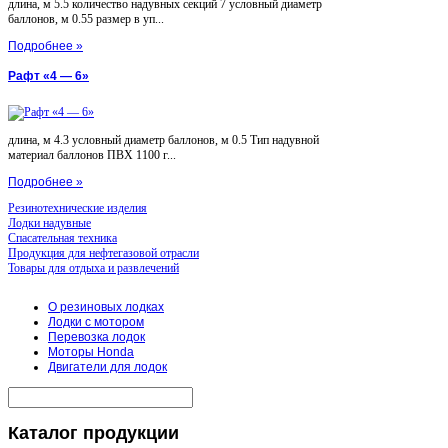
длина, м 5.5 количество надувных секций 7 условный диаметр
баллонов, м 0.55 размер в уп...
Подробнее »
Рафт «4 — 6»
длина, м 4.3 условный диаметр баллонов, м 0.5 Тип надувной
материал баллонов ПВХ 1100 г...
Подробнее »
Резинотехнические изделия
Лодки надувные
Спасательная техника
Продукция для нефтегазовой отрасли
Товары для отдыха и развлечений
О резиновых лодках
Лодки с мотором
Перевозка лодок
Моторы Honda
Двигатели для лодок
Каталог
продукции