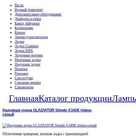
Весла
Водный транспорт
Дополнительное оборудование
Драйдеки и юбки
Каноэ, байдарки
Катамараны
Катера
Лампы туристические
Лодки
Лодки Gladiator
Лодки ПВХ
Лодочные моторы
Моторные лодки
Надувные лодки
Палатки
Рюкзаки
Снегоступы
Спальные мешки
Спасжилеты
Главная
Каталог продукции
Лампы
Надувная лодка GLADIATOR Simple A340К тёмно-
серый
Облегченная транцевая, килевая лодка с трапецевидной