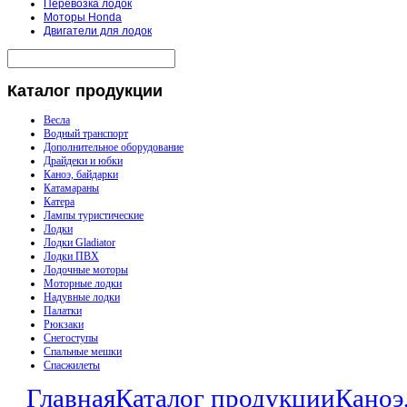
Перевозка лодок
Моторы Honda
Двигатели для лодок
Каталог
продукции
Весла
Водный транспорт
Дополнительное оборудование
Драйдеки и юбки
Каноэ, байдарки
Катамараны
Катера
Лампы туристические
Лодки
Лодки Gladiator
Лодки ПВХ
Лодочные моторы
Моторные лодки
Надувные лодки
Палатки
Рюкзаки
Снегоступы
Спальные мешки
Спасжилеты
Главная
Каталог продукции
Каноэ