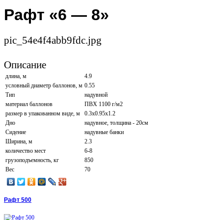
Рафт «6 — 8»
pic_54e4f4abb9fdc.jpg
Описание
длина, м
4.9
условный диаметр баллонов, м
0.55
Тип
надувной
материал баллонов
ПВХ 1100 г/м2
размер в упакованном виде, м
0.3х0.95х1.2
Дно
надувное, толщина - 20см
Сидение
надувные банки
Ширина, м
2.3
количество мест
6-8
грузоподъемность, кг
850
Вес
70
Рафт 500