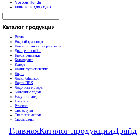
Моторы Honda
Двигатели для лодок
Каталог
продукции
Весла
Водный транспорт
Дополнительное оборудование
Драйдеки и юбки
Каноэ, байдарки
Катамараны
Катера
Лампы туристические
Лодки
Лодки Gladiator
Лодки ПВХ
Лодочные моторы
Моторные лодки
Надувные лодки
Палатки
Рюкзаки
Снегоступы
Спальные мешки
Спасжилеты
Главная
Каталог продукции
Драйд