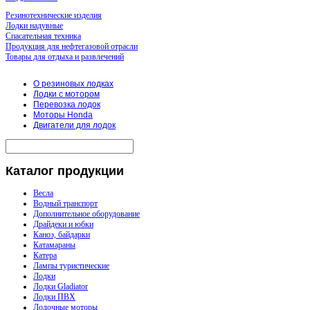
Резинотехнические изделия
Лодки надувные
Спасательная техника
Продукция для нефтегазовой отрасли
Товары для отдыха и развлечений
О резиновых лодках
Лодки с мотором
Перевозка лодок
Моторы Honda
Двигатели для лодок
Каталог
продукции
Весла
Водный транспорт
Дополнительное оборудование
Драйдеки и юбки
Каноэ, байдарки
Катамараны
Катера
Лампы туристические
Лодки
Лодки Gladiator
Лодки ПВХ
Лодочные моторы