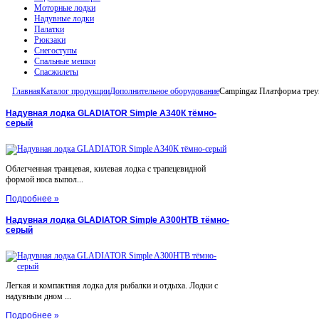
Моторные лодки
Надувные лодки
Палатки
Рюкзаки
Снегоступы
Спальные мешки
Спасжилеты
Главная
Каталог продукции
Дополнительное оборудование
Campingaz Платформа тр
Надувная лодка GLADIATOR Simple A340К тёмно-
серый
Облегченная транцевая, килевая лодка с трапецевидной
формой носа выпол...
Подробнее »
Надувная лодка GLADIATOR Simple A300НТВ тёмно-
серый
Легкая и компактная лодка для рыбалки и отдыха. Лодки с
надувным дном ...
Подробнее »