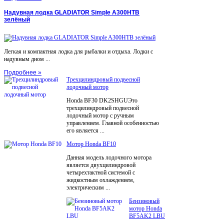
Надувная лодка GLADIATOR Simple A300НТВ
зелёный
Легкая и компактная лодка для рыбалки и отдыха. Лодки с
надувным дном ...
Подробнее »
Трехцилиндровый подвесной
лодочный мотор
Honda BF30 DK2SHGUЭто
трехцилиндровый подвесной
лодочный мотор с ручным
управлением. Главной особенностью
его является ...
Мотор Honda BF10
Данная модель лодочного мотора
является двухцилиндровой
четырехтактной системой с
жидкостным охлаждением,
электрическим ...
Бензиновый
мотор Honda
BF5AK2 LBU