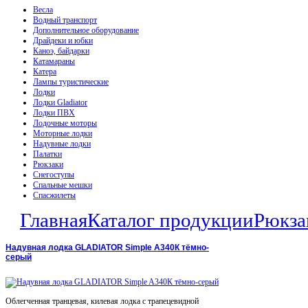
Весла
Водный транспорт
Дополнительное оборудование
Драйдеки и юбки
Каноэ, байдарки
Катамараны
Катера
Лампы туристические
Лодки
Лодки Gladiator
Лодки ПВХ
Лодочные моторы
Моторные лодки
Надувные лодки
Палатки
Рюкзаки
Снегоступы
Спальные мешки
Спасжилеты
Главная
Каталог продукции
Рюкза
Надувная лодка GLADIATOR Simple A340К тёмно-
серый
Облегченная транцевая, килевая лодка с трапецевидной