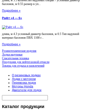
длина, м 5.5 количество надувных секций 7 условный диаметр
баллонов, м 0.55 размер в уп...
Подробнее »
Рафт «4 — 6»
длина, м 4.3 условный диаметр баллонов, м 0.5 Тип надувной
материал баллонов ПВХ 1100 г...
Подробнее »
Резинотехнические изделия
Лодки надувные
Спасательная техника
Продукция для нефтегазовой отрасли
Товары для отдыха и развлечений
О резиновых лодках
Лодки с мотором
Перевозка лодок
Моторы Honda
Двигатели для лодок
Каталог
продукции