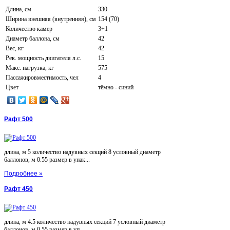
Длина, см
330
Ширина внешняя (внутренняя), см
154 (70)
Количество камер
3+1
Диаметр баллона, см
42
Вес, кг
42
Рек. мощность двигателя л.с.
15
Макс. нагрузка, кг
575
Пассажировместимость, чел
4
Цвет
тёмно - синий
Рафт 500
длина, м 5 количество надувных секций 8 условный диаметр
баллонов, м 0.55 размер в упак...
Подробнее »
Рафт 450
длина, м 4.5 количество надувных секций 7 условный диаметр
баллонов, м 0.55 размер в уп...