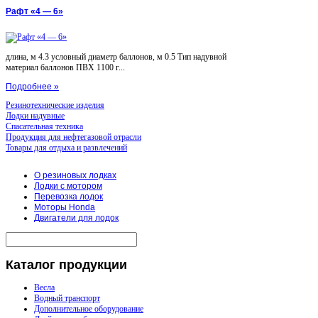
Рафт «4 — 6»
длина, м 4.3 условный диаметр баллонов, м 0.5 Тип надувной
материал баллонов ПВХ 1100 г...
Подробнее »
Резинотехнические изделия
Лодки надувные
Спасательная техника
Продукция для нефтегазовой отрасли
Товары для отдыха и развлечений
О резиновых лодках
Лодки с мотором
Перевозка лодок
Моторы Honda
Двигатели для лодок
Каталог
продукции
Весла
Водный транспорт
Дополнительное оборудование