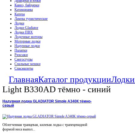
Драйдеки и юбки
Каноэ, байдарки
Катамараны
Катера
Лампы туристические
Лодки
Лодки Gladiator
Лодки ПВХ
Лодочные моторы
Моторные лодки
Надувные лодки
Палатки
Рюкзаки
Снегоступы
Спальные мешки
Спасжилеты
Главная
Каталог продукции
Лодки 
Light B330AD тёмно - синий
Надувная лодка GLADIATOR Simple A340К тёмно-
серый
Облегченная транцевая, килевая лодка с трапецевидной
формой носа выпол...