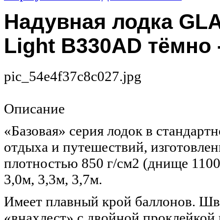
Надувная лодка GL
Light B330AD тёмно 
pic_54e4f37c8c027.jpg
Описание
«Базовая» серия лодок в стандарт
отдыха и путешествий, изготовлен
плотностью 850 г/см2 (днище 1100 
3,0м, 3,3м, 3,7м.
Имеет плавный крой баллонов. Ш
«внахлест» с двойной проклейко