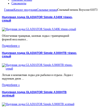
Спасжилеты
Главная
Каталог продукции
Спальные мешки
Спальный мешок Boyscout 61073
Надувная лодка GLADIATOR Simple A340К тёмно-
серый
Облегченная транцевая, килевая лодка с трапецевидной
формой носа выпол...
Подробнее »
Надувная лодка GLADIATOR Simple A300НТВ тёмно-
серый
Легкая и компактная лодка для рыбалки и отдыха. Лодки с
надувным дном ...
Подробнее »
Надувная лодка GLADIATOR Simple A300НТВ
зелёный