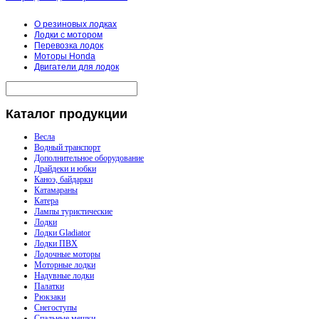
О резиновых лодках
Лодки с мотором
Перевозка лодок
Моторы Honda
Двигатели для лодок
Каталог
продукции
Весла
Водный транспорт
Дополнительное оборудование
Драйдеки и юбки
Каноэ, байдарки
Катамараны
Катера
Лампы туристические
Лодки
Лодки Gladiator
Лодки ПВХ
Лодочные моторы
Моторные лодки
Надувные лодки
Палатки
Рюкзаки
Снегоступы
Спальные мешки