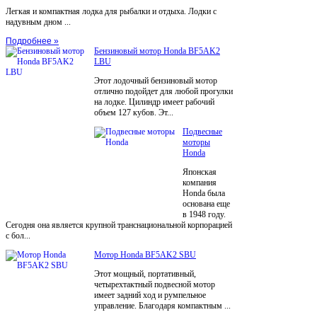
Легкая и компактная лодка для рыбалки и отдыха. Лодки с
надувным дном ...
Подробнее »
Бензиновый мотор Honda BF5AK2
LBU
Этот лодочный бензиновый мотор
отлично подойдет для любой прогулки
на лодке. Цилиндр имеет рабочий
объем 127 кубов. Эт...
Подвесные
моторы
Honda
Японская
компания
Honda была
основана еще
в 1948 году.
Сегодня она является крупной транснациональной корпорацией
с бол...
Мотор Honda BF5AK2 SBU
Этот мощный, портативный,
четырехтактный подвесной мотор
имеет задний ход и румпельное
управление. Благодаря компактным ...