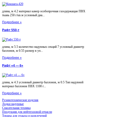
длина, м 4.2 материал камер особопрочная газодержащая ПВХ
ткань 250 г/кв.м условный диа...
Подробнее »
Рафт 550-т
длина, м 5.5 количество надувных секций 7 условный диаметр
баллонов, м 0.55 размер в уп...
Подробнее »
Рафт «4 — 6»
длина, м 4.3 условный диаметр баллонов, м 0.5 Тип надувной
материал баллонов ПВХ 1100 г...
Подробнее »
Резинотехнические изделия
Лодки надувные
Спасательная техника
Продукция для нефтегазовой отрасли
Товары для отдыха и развлечений